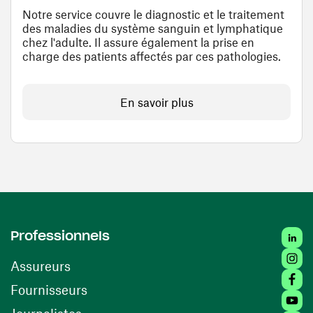
Notre service couvre le diagnostic et le traitement
des maladies du système sanguin et lymphatique
chez l'adulte. Il assure également la prise en
charge des patients affectés par ces pathologies.
En savoir plus
Linked
Professionnels
Insta
Assureurs
Faceb
(ouvre une nouvelle fenêtre)
Fournisseurs
Youtu