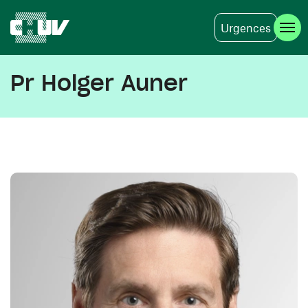
Urgences
Aller au contenu principal
Pr Holger Auner