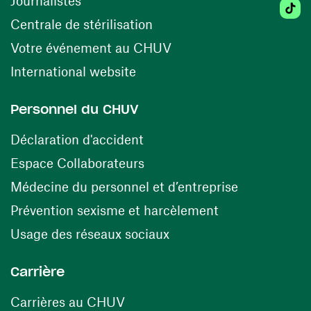
Journalistes
Tiktok
(ouvre une nouvelle fenêtr
Centrale de stérilisation
(ouvre une nouvelle fen
Votre événement au CHUV
(ouvre une nouvelle fenêtre)
International website
Personnel du CHUV
(ouvre une nouvelle fenêtre)
Déclaration d'accident
(ouvre une nouvelle fenêtre)
Espace Collaborateurs
(ouvre une n
Médecine du personnel et d’entreprise
(ouvre une nouv
Prévention sexisme et harcèlement
(ouvre une nouvelle fenê
Usage des réseaux sociaux
Carrière
(ouvre une nouvelle fenêtre)
Carrières au CHUV