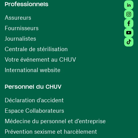
Linked
Professionnels
Insta
Assureurs
Faceb
(ouvre une nouvelle fenêtre)
Fournisseurs
Youtu
Journalistes
Tiktok
(ouvre une nouvelle fenêtr
Centrale de stérilisation
(ouvre une nouvelle fen
Votre événement au CHUV
(ouvre une nouvelle fenêtre)
International website
Personnel du CHUV
(ouvre une nouvelle fenêtre)
Déclaration d'accident
(ouvre une nouvelle fenêtre)
Espace Collaborateurs
(ouvre une n
Médecine du personnel et d’entreprise
(ouvre une nouv
Prévention sexisme et harcèlement