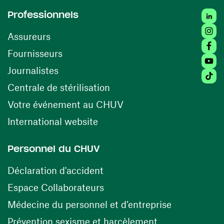
Linked
Professionnels
Insta
Assureurs
Faceb
(ouvre une nouvelle fenêtre)
Fournisseurs
Youtu
Journalistes
Tiktok
(ouvre une nouvelle fenêtr
Centrale de stérilisation
(ouvre une nouvelle fen
Votre événement au CHUV
(ouvre une nouvelle fenêtre)
International website
Personnel du CHUV
(ouvre une nouvelle fenêtre)
Déclaration d'accident
(ouvre une nouvelle fenêtre)
Espace Collaborateurs
(ouvre une n
Médecine du personnel et d’entreprise
(ouvre une nouv
Prévention sexisme et harcèlement