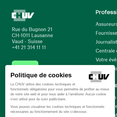
Profess
Assureur
Rue du Bugnon 21
Fourniss
CH-1011 Lausanne
Vaud - Suisse
Journalis
+41 21 314 11 11
Centrale d
Votre év
Contact
Internati
Carrièr
Carrière
Nos poste
(ouvre une nouvelle fenêtre)
Bénévola