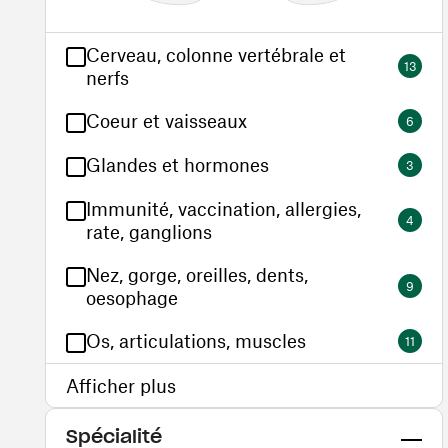
Cerveau, colonne vertébrale et
13
nerfs
Coeur et vaisseaux
6
Glandes et hormones
3
Immunité, vaccination, allergies,
4
rate, ganglions
Nez, gorge, oreilles, dents,
9
oesophage
Os, articulations, muscles
11
Afficher plus
Spécialité