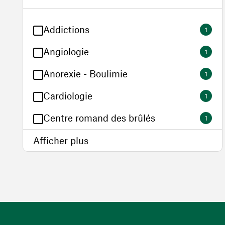
Addictions
1
Angiologie
1
Anorexie - Boulimie
1
Cardiologie
1
Centre romand des brûlés
1
Afficher plus