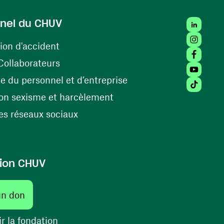
LinkedIn
nel du CHUV
Instagra
(ouvre une nouvelle fenêtre)
ion d'accident
Facebook
(ouvre une nouvelle fenêtre)
Collaborateurs
Youtube 
(ouvre une nouvelle fe
 du personnel et d’entreprise
Tiktok (
(ouvre une nouvelle fenêtr
on sexisme et harcèlement
(ouvre une nouvelle fenêtre)
s réseaux sociaux
ion CHUV
(ouvre une nouvelle fenêtre)
un don
(ouvre une nouvelle fenêtre)
r la fondation