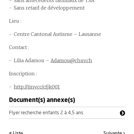
Sans antécédents familiaux de TSA
Sans retard de développement
Lieu
:
Centre Cantonal Autisme – Lausanne
Contact
:
Lilia Adamou –
Adamou@chuv.ch
Inscription
:
http://tiny.cc/cfjk001
Document(s) annexe(s)
Flyer recherche enfants 2 à 4,5 ans
liste
suivante