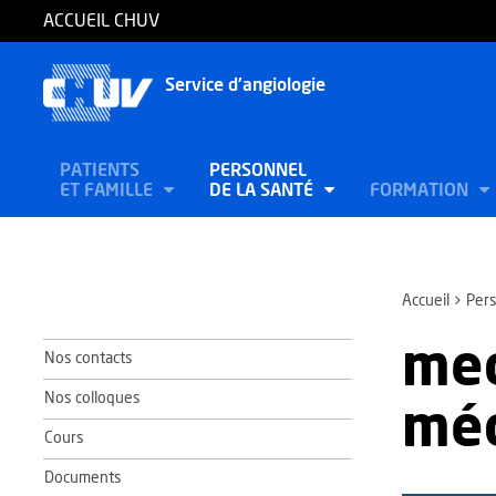
ACCUEIL CHUV
Service d'angiologie
PATIENTS
PERSONNEL
ET FAMILLE
DE LA SANTÉ
FORMATION
Accueil
Pers
med
Nos contacts
Nos colloques
mé
Cours
Documents