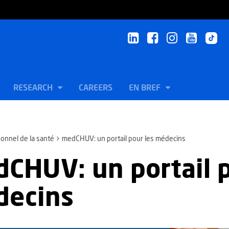
RESEARCH
CAREERS
EN BREF
onnel de la santé
medCHUV: un portail pour les médecins
CHUV: un portail p
decins