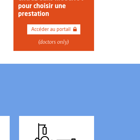
pour choisir une
prestation
Accéder au portail
(doctors only)