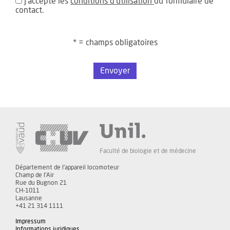
J'accepte les
conditions d'utilisation
du formulaire de
contact.
* = champs obligatoires
Envoyer
Faculté de biologie et de médecine
Département de l'appareil locomoteur
Champ de l'Air
Rue du Bugnon 21
CH-1011
Lausanne
+41 21 314 1111
Impressum
Informations juridiques