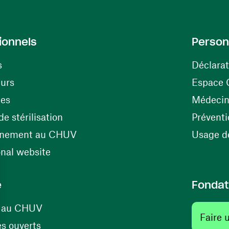
ionnels
Person
s
Déclarat
(opens in a new window)
eurs
Espace 
tes
Médecine
(opens in a new window)
e stérilisation
Préventi
(opens in a new window)
énement au CHUV
Usage de
(opens in a new window)
onal website
e
Fondat
(opens in a new window)
s au CHUV
Faire 
(opens in a new window)
s ouverts