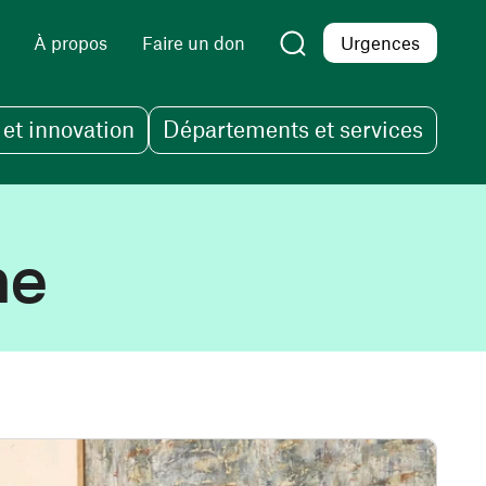
À propos
Faire un don
Urgences
et innovation
Départements et services
he