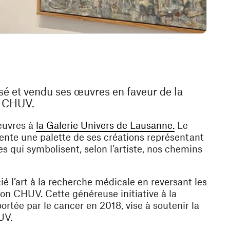
sé et vendu ses œuvres en faveur de la
e CHUV.
(opens in a
 œuvres à
la Galerie Univers de Lausanne.
Le
ésente une palette de ses créations représentant
s qui symbolisent, selon l’artiste, nos chemins
ié l’art à la recherche médicale en reversant les
ion CHUV. Cette généreuse initiative à la
rtée par le cancer en 2018, vise à soutenir la
UV.