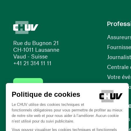
Profess
Assureur
Rue du Bugnon 21
Fourniss
CH-1011 Lausanne
Vaud - Suisse
Journalis
+41 21 314 11 11
Centrale d
Votre év
Contact
Internati
Carrièr
Carrière
Nos poste