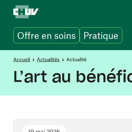
Offre en soins
Pratique
Skip to main content
You are here:
Accueil
Actualités
Actualité
L’art au bénéf
19 mai 2026