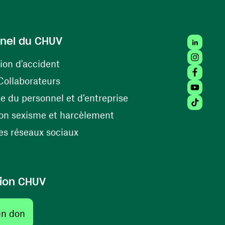
LinkedIn
nel du CHUV
Instagra
(opens in a new window)
ion d'accident
Facebook
(opens in a new window)
Collaborateurs
Youtube 
(opens in a new windo
 du personnel et d’entreprise
Tiktok (
(opens in a new window)
on sexisme et harcèlement
(opens in a new window)
s réseaux sociaux
ion CHUV
un don