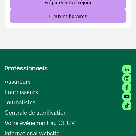
Préparer votre séjour
Lieux et horaires
Linked
Professionnels
Insta
Assureurs
Faceb
(ouvre une nouvelle fenêtre)
Fournisseurs
Youtu
Journalistes
Tiktok
(ouvre une nouvelle fenêtr
Centrale de stérilisation
(ouvre une nouvelle fen
Votre événement au CHUV
(ouvre une nouvelle fenêtre)
International website