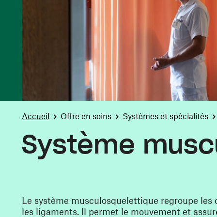
You are here:
Accueil
Offre en soins
Systèmes et spécialités
Système muscu
Le système musculosquelettique regroupe les os,
les ligaments. Il permet le mouvement et assure