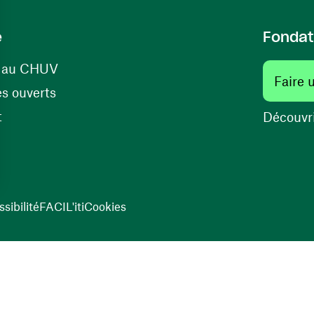
e
Fondat
(ouvre une nouvelle fenêtre)
s au CHUV
Faire 
(ouvre une nouvelle fenêtre)
s ouverts
(ouvre une nouvelle fenêtre)
t
Découvri
sibilité
FACIL'iti
Cookies