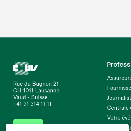
Profess
Assureur
Rue du Bugnon 21
Fourniss
CH-1011 Lausanne
Vaud - Suisse
Journalis
+41 21 314 11 11
Centrale d
Votre év
Contact
Internati