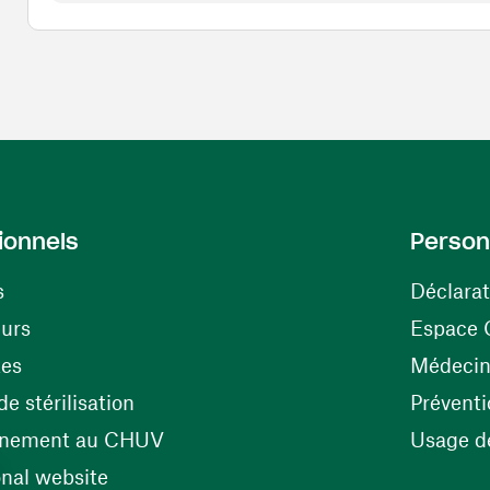
ionnels
Person
s
Déclarat
(ouvre une nouvelle fenêtre)
eurs
Espace 
tes
Médecine
(ouvre une nouvelle fenêtre)
e stérilisation
Préventi
(ouvre une nouvelle fenêtre)
énement au CHUV
Usage de
(ouvre une nouvelle fenêtre)
onal website