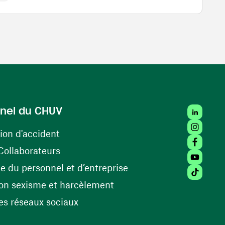
LinkedIn
nel du CHUV
Instagra
(ouvre une nouvelle fenêtre)
ion d'accident
Facebook
(ouvre une nouvelle fenêtre)
Collaborateurs
Youtube 
(ouvre une nouvelle fe
 du personnel et d’entreprise
Tiktok (
(ouvre une nouvelle fenêtr
on sexisme et harcèlement
(ouvre une nouvelle fenêtre)
s réseaux sociaux