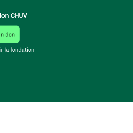
ion CHUV
(ouvre une nouvelle fenêtre)
un don
(ouvre une nouvelle fenêtre)
r la fondation