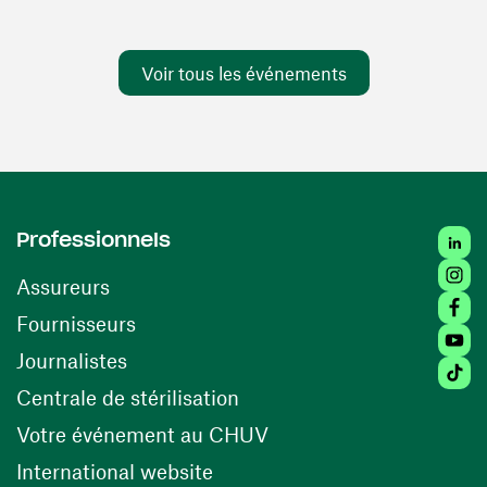
Voir tous les événements
Linked
Professionnels
Insta
Assureurs
Faceb
(ouvre une nouvelle fenêtre)
Fournisseurs
Youtu
Journalistes
Tiktok
(ouvre une nouvelle fenêtr
Centrale de stérilisation
(ouvre une nouvelle fen
Votre événement au CHUV
(ouvre une nouvelle fenêtre)
International website