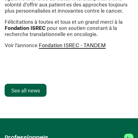
volonté d’offrir aux patient·es des approches toujours
plus personnalisées et innovantes contre le cancer.
Félicitations à toutes et tous et un grand merci à la
Fondation ISREC
pour son soutien constant à la
recherche translationnelle en oncologie.
(opens in a n
Voir l’annonce
Fondation ISREC - TANDEM
See all news
Linke
Professionnels