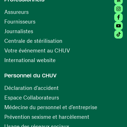
Insta
Assureurs
Faceb
(opens in a new window)
Fournisseurs
Youtu
Journalistes
Tikto
(opens in a new window)
Centrale de stérilisation
(opens in a new windo
Votre événement au CHUV
(opens in a new window)
International website
Personnel du CHUV
(opens in a new window)
Déclaration d'accident
(opens in a new window)
Espace Collaborateurs
(opens in a
Médecine du personnel et d’entreprise
(opens in a ne
Prévention sexisme et harcèlement
(opens in a new window
Usage des réseaux sociaux