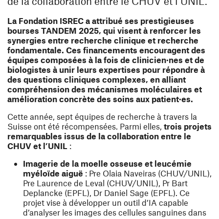
de la collaboration entre le CHUV et l’UNIL.
La Fondation ISREC a attribué ses prestigieuses
bourses TANDEM 2025, qui visent à renforcer les
synergies entre recherche clinique et recherche
fondamentale. Ces financements encouragent des
équipes composées à la fois de clinicien·nes et de
biologistes à unir leurs expertises pour répondre à
des questions cliniques complexes, en alliant
compréhension des mécanismes moléculaires et
amélioration concrète des soins aux patient·es.
Cette année, sept équipes de recherche à travers la
Suisse ont été récompensées. Parmi elles,
trois projets
remarquables issus de la collaboration entre le
CHUV et l’UNIL
:
Imagerie de la moelle osseuse et leucémie
myéloïde aiguë
: Pre
Olaia Naveiras
(CHUV/UNIL),
Pre
Laurence de Leval
(CHUV/UNIL), Pr
Bart
Deplancke
(EPFL), Dr
Daniel Sage
(EPFL). Ce
projet vise à développer un outil d’IA capable
d’analyser les images des cellules sanguines dans