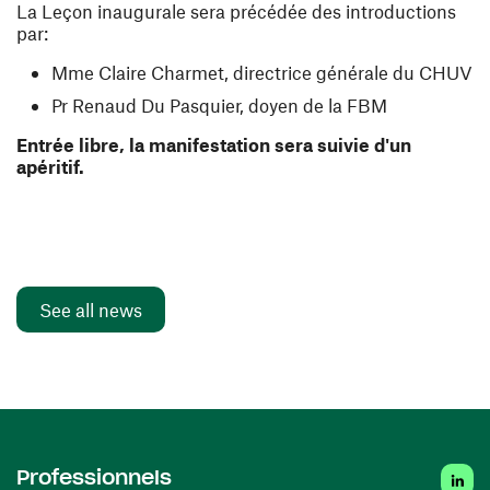
La Leçon inaugurale sera précédée des introductions
par:
Mme Claire Charmet, directrice générale du CHUV
Pr Renaud Du Pasquier, doyen de la FBM
Entrée libre, la manifestation sera suivie d'un
apéritif.
See all news
Linke
Professionnels