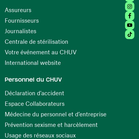
Insta
Assureurs
Faceb
(opens in a new window)
Fournisseurs
Youtu
Journalistes
Tikto
(opens in a new window)
Centrale de stérilisation
(opens in a new windo
Votre événement au CHUV
(opens in a new window)
International website
Personnel du CHUV
(opens in a new window)
Déclaration d'accident
(opens in a new window)
Espace Collaborateurs
(opens in a
Médecine du personnel et d’entreprise
(opens in a ne
Prévention sexisme et harcèlement
(opens in a new window
Usage des réseaux sociaux