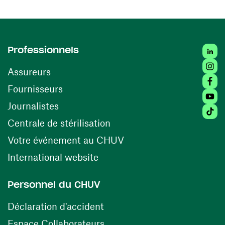
Linke
Professionnels
Insta
Assureurs
Faceb
(opens in a new window)
Fournisseurs
Youtu
Journalistes
Tikto
(opens in a new window)
Centrale de stérilisation
(opens in a new windo
Votre événement au CHUV
(opens in a new window)
International website
Personnel du CHUV
(opens in a new window)
Déclaration d'accident
(opens in a new window)
Espace Collaborateurs