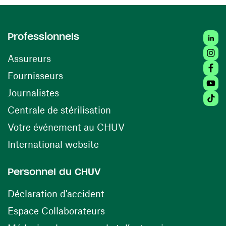
Linke
Professionnels
Insta
Assureurs
Faceb
(opens in a new window)
Fournisseurs
Youtu
Journalistes
Tikto
(opens in a new window)
Centrale de stérilisation
(opens in a new windo
Votre événement au CHUV
(opens in a new window)
International website
Personnel du CHUV
(opens in a new window)
Déclaration d'accident
(opens in a new window)
Espace Collaborateurs