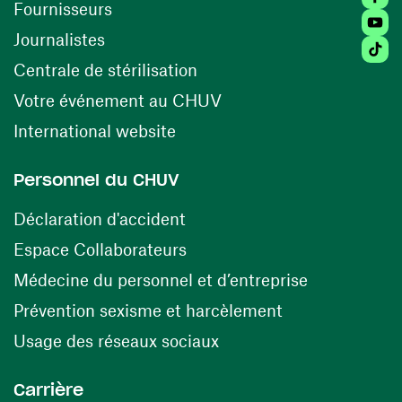
(opens in a new window)
Fournisseurs
Youtu
Journalistes
Tikto
(opens in a new window)
Centrale de stérilisation
(opens in a new windo
Votre événement au CHUV
(opens in a new window)
International website
Personnel du CHUV
(opens in a new window)
Déclaration d'accident
(opens in a new window)
Espace Collaborateurs
(opens in a
Médecine du personnel et d’entreprise
(opens in a ne
Prévention sexisme et harcèlement
(opens in a new window
Usage des réseaux sociaux
Carrière