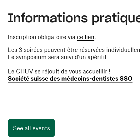
Informations pratiqu
(opens in a new
Inscription obligatoire via
ce lien
.
Les 3 soirées peuvent être réservées individuelle
Le symposium sera suivi d’un apéritif
Le CHUV se réjouit de vous accueillir !
(o
Société suisse des médecins-dentistes SSO
See all events