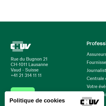
Profess
Assureur
Rue du Bugnon 21
Fourniss
CH-1011 Lausanne
Vaud - Suisse
Journalis
+41 21 314 11 11
Centrale d
Votre év
Contact
Internati