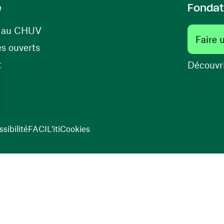
e
Fondat
(opens in a new window)
s au CHUV
Faire 
(opens in a new window)
s ouverts
(opens in a new window)
t
Découvri
sibilité
FACIL'iti
Cookies