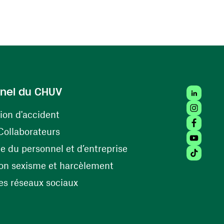
LinkedIn
nel du CHUV
Instagra
(opens in a new window)
ion d'accident
Facebook
(opens in a new window)
Collaborateurs
Youtube 
(opens in a new windo
 du personnel et d’entreprise
Tiktok (
(opens in a new window)
on sexisme et harcèlement
(opens in a new window)
s réseaux sociaux