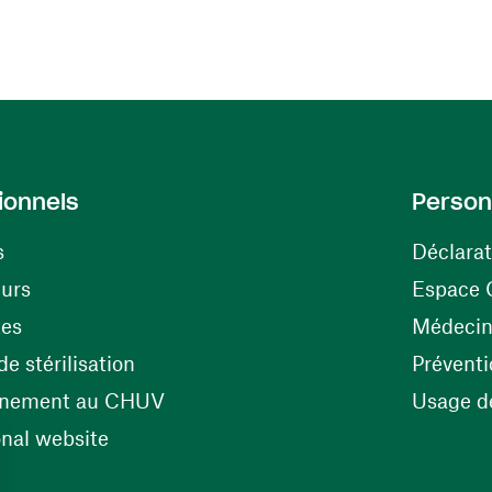
ionnels
Person
s
Déclarat
(opens in a new window)
eurs
Espace 
tes
Médecine
(opens in a new window)
e stérilisation
Préventi
(opens in a new window)
énement au CHUV
Usage de
(opens in a new window)
onal website