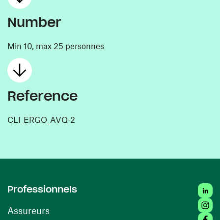
Number
Min 10, max 25 personnes
Reference
CLI_ERGO_AVQ-2
Linke
Professionnels
Insta
Assureurs
Faceb