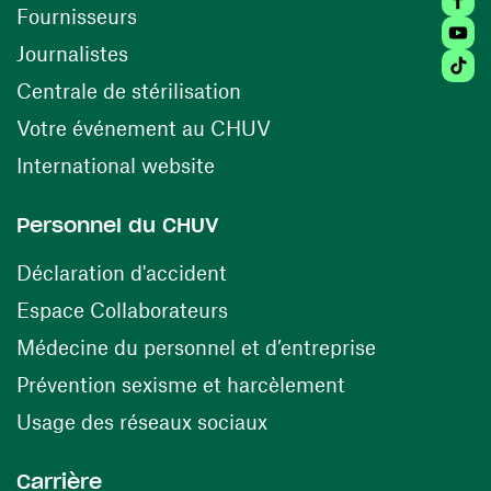
(opens in a new window)
Fournisseurs
Youtu
Journalistes
Tikto
(opens in a new window)
Centrale de stérilisation
(opens in a new windo
Votre événement au CHUV
(opens in a new window)
International website
Personnel du CHUV
(opens in a new window)
Déclaration d'accident
(opens in a new window)
Espace Collaborateurs
(opens in a
Médecine du personnel et d’entreprise
(opens in a ne
Prévention sexisme et harcèlement
(opens in a new window
Usage des réseaux sociaux
Carrière