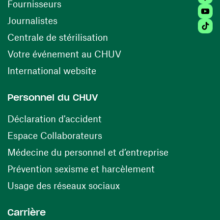
(opens in a new window)
Fournisseurs
Youtu
Journalistes
Tikto
(opens in a new window)
Centrale de stérilisation
(opens in a new windo
Votre événement au CHUV
(opens in a new window)
International website
Personnel du CHUV
(opens in a new window)
Déclaration d'accident
(opens in a new window)
Espace Collaborateurs
(opens in a
Médecine du personnel et d’entreprise
(opens in a ne
Prévention sexisme et harcèlement
(opens in a new window
Usage des réseaux sociaux
Carrière