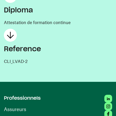
Diploma
Attestation de formation continue
Reference
CLI_LVAD-2
Linke
Professionnels
Insta
Assureurs
Faceb