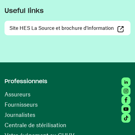
Useful links
(opens i
Site HES La Source et brochure d'information
Linke
Professionnels
Insta
Assureurs
Faceb
(opens in a new window)
Fournisseurs
Youtu
Journalistes
Tikto
(opens in a new window)
Centrale de stérilisation
(opens in a new windo