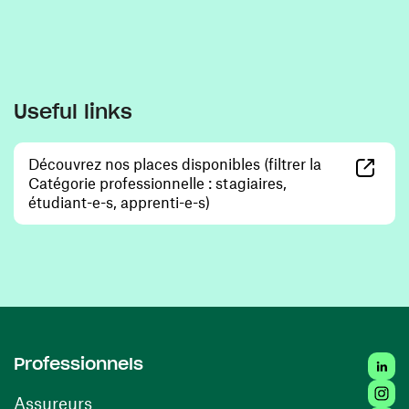
Useful links
Découvrez nos places disponibles (filtrer la
Catégorie professionnelle : stagiaires,
(opens in a new window)
étudiant-e-s, apprenti-e-s)
Linke
Professionnels
Insta
Assureurs