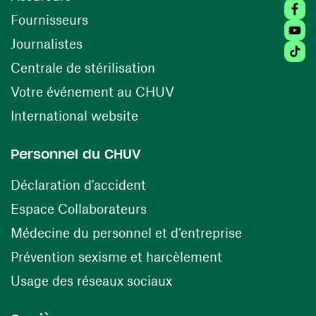
Faceb
(opens in a new window)
Fournisseurs
Youtu
Journalistes
Tikto
(opens in a new window)
Centrale de stérilisation
(opens in a new windo
Votre événement au CHUV
(opens in a new window)
International website
Personnel du CHUV
(opens in a new window)
Déclaration d'accident
(opens in a new window)
Espace Collaborateurs
(opens in a
Médecine du personnel et d’entreprise
(opens in a ne
Prévention sexisme et harcèlement
(opens in a new window
Usage des réseaux sociaux