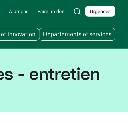
À propos
Faire un don
Urgences
et innovation
Départements et services
s - entretien