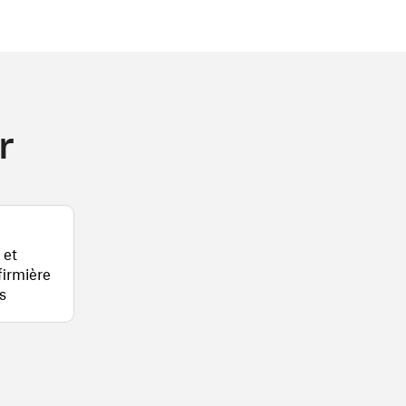
r
 et
firmière
s