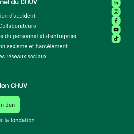
LinkedIn
nel du CHUV
Instagra
(opens in a new window)
ion d'accident
Facebook
(opens in a new window)
Collaborateurs
Youtube 
(opens in a new windo
 du personnel et d’entreprise
Tiktok (
(opens in a new window)
on sexisme et harcèlement
(opens in a new window)
s réseaux sociaux
ion CHUV
un don
r la fondation