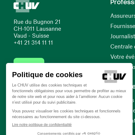
Profess
Assureur
Rue du Bugnon 21
Fourniss
CH-1011 Lausanne
Vaud - Suisse
Journalis
+41 21 314 11 11
Centrale d
Votre év
Contact
Internati
Carrièr
Carrière
Nos poste
(opens in a new window)
Bénévola