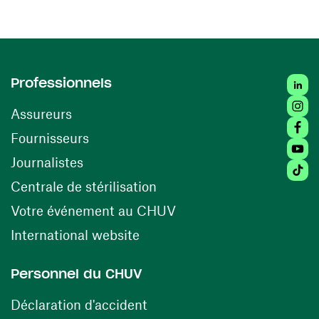
Linke
Professionnels
Insta
Assureurs
Faceb
(opens in a new window)
Fournisseurs
Youtu
Journalistes
Tikto
(opens in a new window)
Centrale de stérilisation
(opens in a new windo
Votre événement au CHUV
(opens in a new window)
International website
Personnel du CHUV
(opens in a new window)
Déclaration d'accident