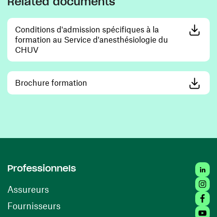
Related documents
Conditions d'admission spécifiques à la
formation au Service d'anesthésiologie du
(opens in a new window)
CHUV
(opens in a new window)
Brochure formation
Linke
Professionnels
Insta
Assureurs
Faceb
(opens in a new window)
Fournisseurs
Youtu