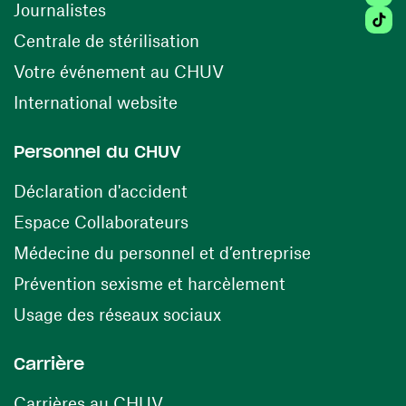
Journalistes
Tikto
(opens in a new window)
Centrale de stérilisation
(opens in a new windo
Votre événement au CHUV
(opens in a new window)
International website
Personnel du CHUV
(opens in a new window)
Déclaration d'accident
(opens in a new window)
Espace Collaborateurs
(opens in a
Médecine du personnel et d’entreprise
(opens in a ne
Prévention sexisme et harcèlement
(opens in a new window
Usage des réseaux sociaux
Carrière
(opens in a new window)
Carrières au CHUV