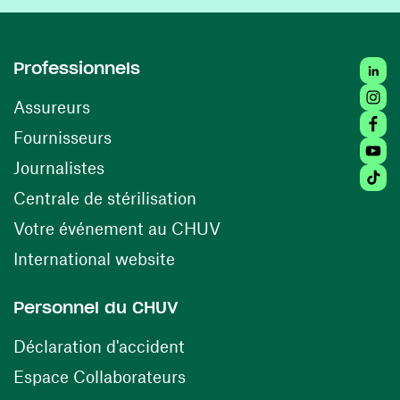
Linke
Professionnels
Insta
Assureurs
Faceb
(opens in a new window)
Fournisseurs
Youtu
Journalistes
Tikto
(opens in a new window)
Centrale de stérilisation
(opens in a new windo
Votre événement au CHUV
(opens in a new window)
International website
Personnel du CHUV
(opens in a new window)
Déclaration d'accident
(opens in a new window)
Espace Collaborateurs