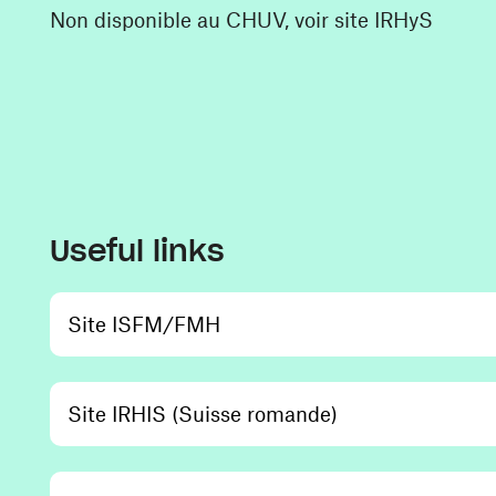
Non disponible au CHUV, voir site IRHyS
Useful links
(opens in a new window)
Site ISFM/FMH
(opens in a new
Site IRHIS (Suisse romande)