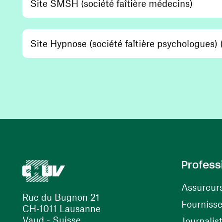
(opens
Site SMSH (société faîtière médecins)
Site Hypnose (société faîtière psychologues)
Profess
Assureur
Rue du Bugnon 21
Fourniss
CH-1011 Lausanne
Vaud - Suisse
Journalis