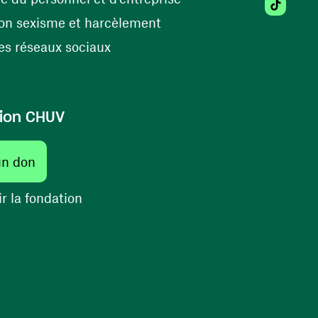
Tiktok (
(opens in a new window)
on sexisme et harcèlement
(opens in a new window)
s réseaux sociaux
ion CHUV
un don
r la fondation