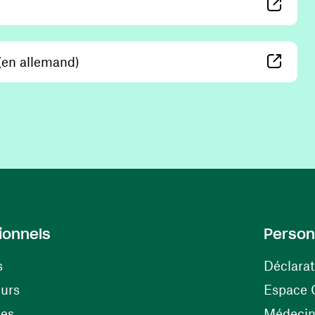
 in a new window)
(opens in a new window)
 (en allemand)
ionnels
Person
s
Déclarat
(opens in a new window)
eurs
Espace 
tes
Médecine