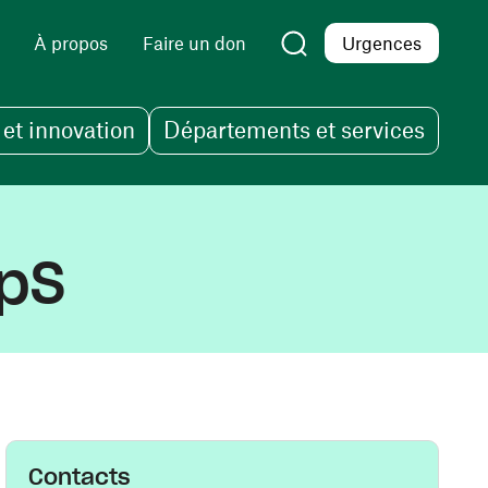
À propos
Faire un don
Urgences
et innovation
Départements et services
pS
Contacts