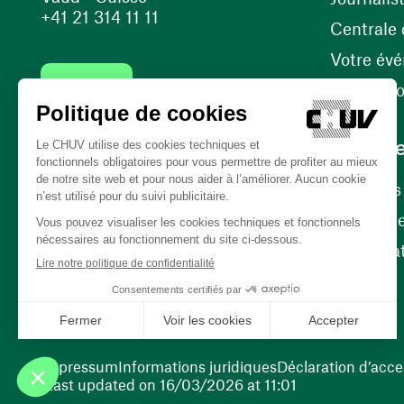
+41 21 314 11 11
Centrale d
Votre év
Contact
Internati
Carrièr
Carrière
Nos poste
(opens in a new window)
Bénévola
(opens in a new window)
Impressum
Informations juridiques
Déclaration d’acces
Last updated on 16/03/2026 at 11:01