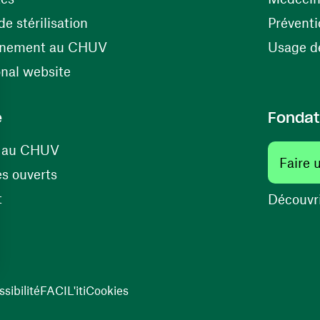
(opens in a new window)
e stérilisation
Préventi
(opens in a new window)
énement au CHUV
Usage de
(opens in a new window)
onal website
e
Fondat
(opens in a new window)
s au CHUV
Faire 
(opens in a new window)
s ouverts
(opens in a new window)
t
Découvri
sibilité
FACIL'iti
Cookies