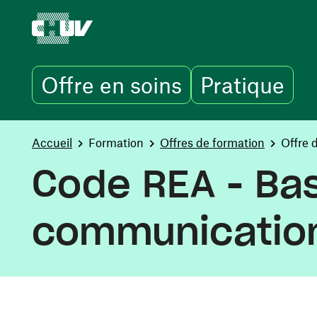
Offre en soins
Pratique
Skip to main content
You are here:
Accueil
Formation
Offres de formation
Offre 
Code REA - Bas
communicatio