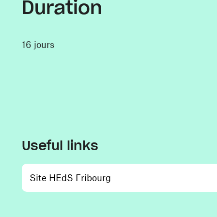
Duration
16 jours
Useful links
(opens in a new window)
Site HEdS Fribourg