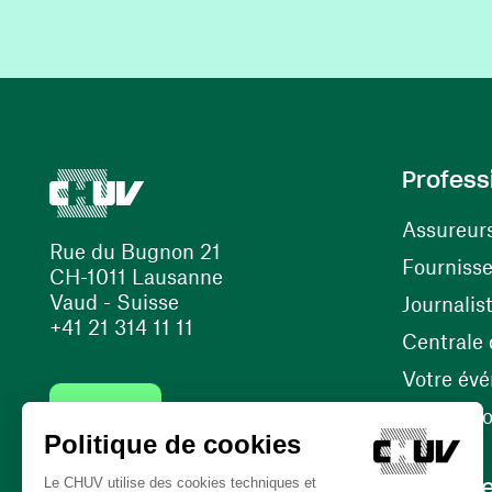
Profess
Assureur
Rue du Bugnon 21
Fourniss
CH-1011 Lausanne
Vaud - Suisse
Journalis
+41 21 314 11 11
Centrale d
Votre év
Contact
Internati
Carrièr