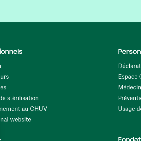
ionnels
Person
s
Déclarat
(opens in a new window)
eurs
Espace 
tes
Médecine
(opens in a new window)
e stérilisation
Préventi
(opens in a new window)
énement au CHUV
Usage de
(opens in a new window)
onal website
e
Fondat