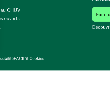
(opens in a new window)
s au CHUV
Faire 
(opens in a new window)
s ouverts
(opens in a new window)
t
Découvri
sibilité
FACIL'iti
Cookies