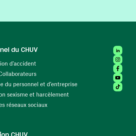
LinkedIn
nel du CHUV
Instagra
(opens in a new window)
ion d'accident
Facebook
(opens in a new window)
Collaborateurs
Youtube 
(opens in a new windo
 du personnel et d’entreprise
Tiktok (
(opens in a new window)
on sexisme et harcèlement
(opens in a new window)
s réseaux sociaux
ion CHUV