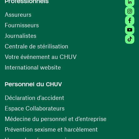
Linke
Professionnels
Insta
Assureurs
Faceb
(opens in a new window)
Fournisseurs
Youtu
Journalistes
Tikto
(opens in a new window)
Centrale de stérilisation
(opens in a new windo
Votre événement au CHUV
(opens in a new window)
International website
Personnel du CHUV
(opens in a new window)
Déclaration d'accident
(opens in a new window)
Espace Collaborateurs
(opens in a
Médecine du personnel et d’entreprise
(opens in a ne
Prévention sexisme et harcèlement