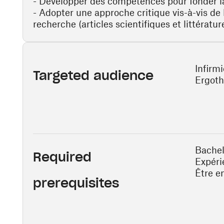
- Développer des compétences pour fonder la
- Adopter une approche critique vis-à-vis de 
recherche (articles scientifiques et littératu
Infirm
Targeted audience
Ergoth
Bachel
Required
Expéri
Être e
prerequisites