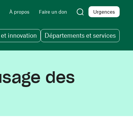
À propos
Faire un don
Urgences
et innovation
Départements et services
'usage des