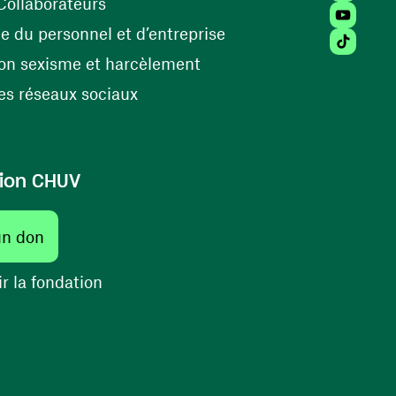
(opens in a new window)
Collaborateurs
Youtube 
(opens in a new windo
 du personnel et d’entreprise
Tiktok (
(opens in a new window)
on sexisme et harcèlement
(opens in a new window)
s réseaux sociaux
ion CHUV
un don
r la fondation