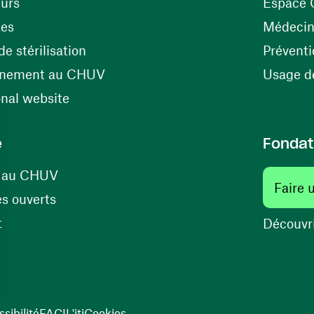
(opens in a new window)
eurs
Espace 
tes
Médecine
(opens in a new window)
e stérilisation
Préventi
(opens in a new window)
énement au CHUV
Usage de
(opens in a new window)
onal website
e
Fondat
(opens in a new window)
s au CHUV
Faire 
(opens in a new window)
s ouverts
(opens in a new window)
t
Découvri
sibilité
FACIL'iti
Cookies