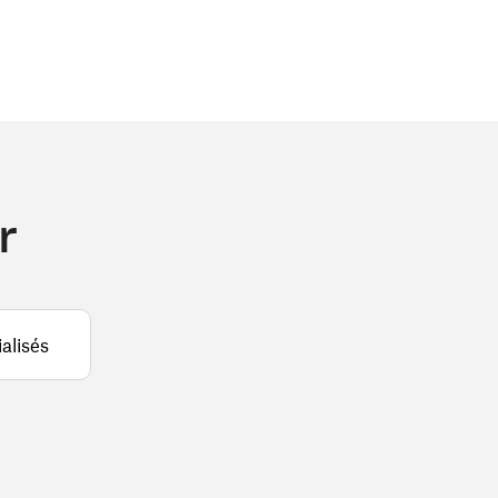
r
alisés