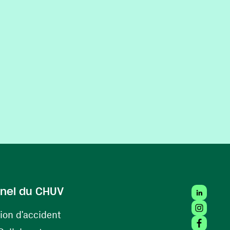
LinkedIn
nel du CHUV
Instagra
(opens in a new window)
ion d'accident
Facebook