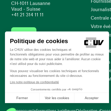
Fourniss
CH-1011 Lausanne
Vaud - Suisse
Journalis
+41 21 314 11 11
Centrale d
Votre év
Contact
Internati
Carrièr
Carrière
Nos poste
(opens in a new window)
Bénévola
(opens in a new window)
Impressum
Informations juridiques
Déclaration d’acces