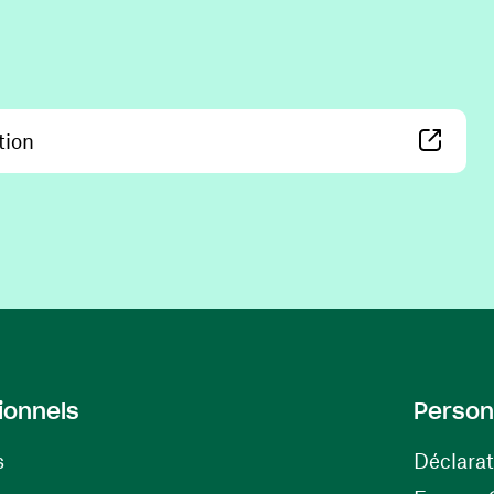
(opens in a new window)
tion
ionnels
Person
s
Déclarat