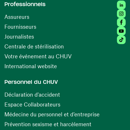
Linke
Professionnels
Insta
Assureurs
Faceb
(opens in a new window)
Fournisseurs
Youtu
Journalistes
Tikto
(opens in a new window)
Centrale de stérilisation
(opens in a new windo
Votre événement au CHUV
(opens in a new window)
International website
Personnel du CHUV
(opens in a new window)
Déclaration d'accident
(opens in a new window)
Espace Collaborateurs
(opens in a
Médecine du personnel et d’entreprise
(opens in a ne
Prévention sexisme et harcèlement