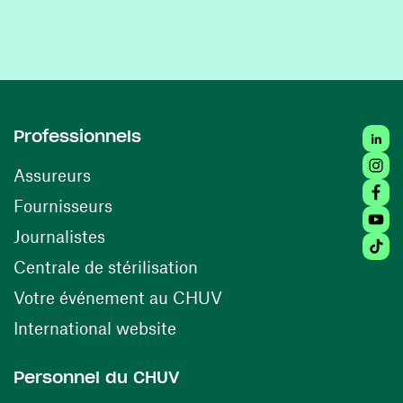
Linke
Professionnels
Insta
Assureurs
Faceb
(opens in a new window)
Fournisseurs
Youtu
Journalistes
Tikto
(opens in a new window)
Centrale de stérilisation
(opens in a new windo
Votre événement au CHUV
(opens in a new window)
International website
Personnel du CHUV