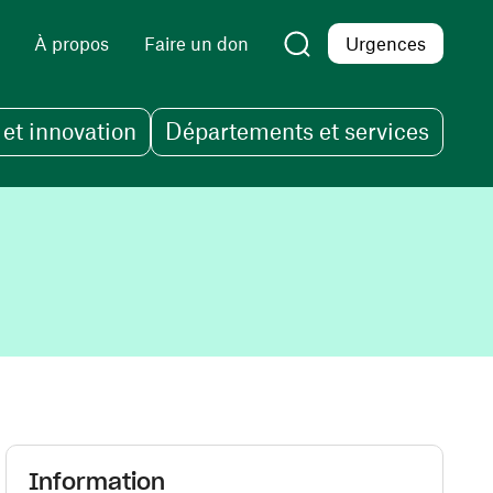
À propos
Faire un don
Urgences
et innovation
Départements et services
Information