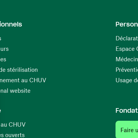
ionnels
Person
s
Déclarat
(opens in a new window)
eurs
Espace 
tes
Médecine
(opens in a new window)
e stérilisation
Préventi
(opens in a new window)
énement au CHUV
Usage de
(opens in a new window)
onal website
e
Fondat
(opens in a new window)
s au CHUV
Faire 
(opens in a new window)
s ouverts