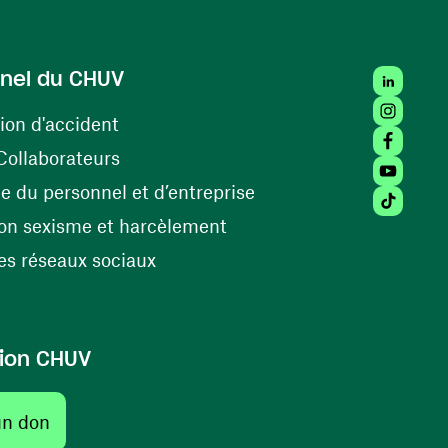
LinkedIn
nel du CHUV
Instagra
(opens in a new window)
ion d'accident
Facebook
(opens in a new window)
Collaborateurs
Youtube 
(opens in a new windo
 du personnel et d’entreprise
Tiktok (
(opens in a new window)
on sexisme et harcèlement
(opens in a new window)
s réseaux sociaux
ion CHUV
un don