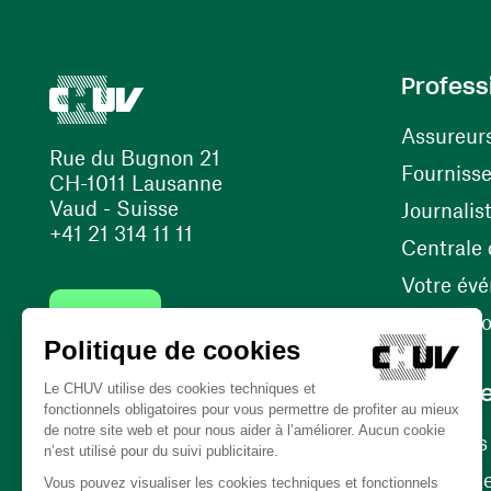
Profess
Assureur
Rue du Bugnon 21
Fourniss
CH-1011 Lausanne
Vaud - Suisse
Journalis
+41 21 314 11 11
Centrale d
Votre év
Contact
Internati
Carrièr
Carrière
Nos poste