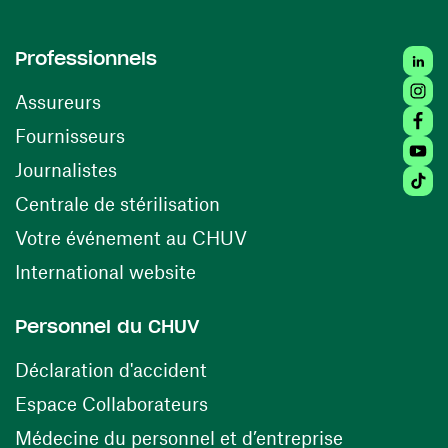
Linke
Professionnels
Insta
Assureurs
Faceb
(opens in a new window)
Fournisseurs
Youtu
Journalistes
Tikto
(opens in a new window)
Centrale de stérilisation
(opens in a new windo
Votre événement au CHUV
(opens in a new window)
International website
Personnel du CHUV
(opens in a new window)
Déclaration d'accident
(opens in a new window)
Espace Collaborateurs
(opens in a
Médecine du personnel et d’entreprise