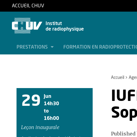
ACCUEIL CHUV
Institut
de radiophysique
PRESTATIONS
FORMATION EN RADIOPROTECT
Accueil
Age
IUF
29
Jun
14h30
Sop
to
16h00
Leçon inaugurale
Published 