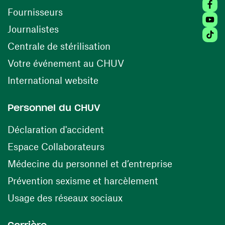
Faceb
(opens in a new window)
Fournisseurs
Youtu
Journalistes
Tikto
(opens in a new window)
Centrale de stérilisation
(opens in a new windo
Votre événement au CHUV
(opens in a new window)
International website
Personnel du CHUV
(opens in a new window)
Déclaration d'accident
(opens in a new window)
Espace Collaborateurs
(opens in a
Médecine du personnel et d’entreprise
(opens in a ne
Prévention sexisme et harcèlement
(opens in a new window
Usage des réseaux sociaux