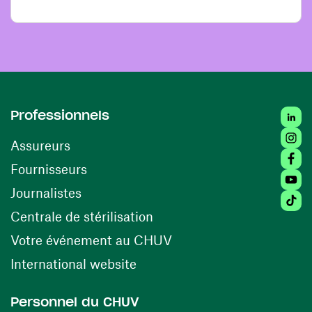
Linke
Professionnels
Insta
Assureurs
Faceb
(opens in a new window)
Fournisseurs
Youtu
Journalistes
Tikto
(opens in a new window)
Centrale de stérilisation
(opens in a new windo
Votre événement au CHUV
(opens in a new window)
International website
Personnel du CHUV