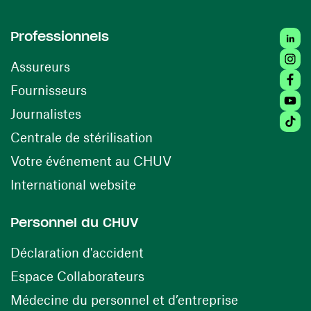
Linke
Professionnels
Insta
Assureurs
Faceb
(opens in a new window)
Fournisseurs
Youtu
Journalistes
Tikto
(opens in a new window)
Centrale de stérilisation
(opens in a new windo
Votre événement au CHUV
(opens in a new window)
International website
Personnel du CHUV
(opens in a new window)
Déclaration d'accident
(opens in a new window)
Espace Collaborateurs
(opens in a
Médecine du personnel et d’entreprise