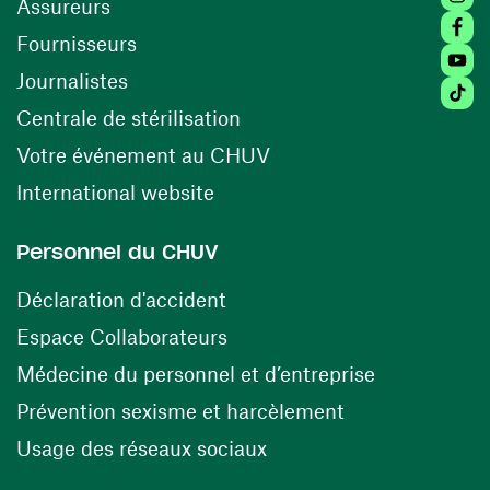
Assureurs
Faceb
(opens in a new window)
Fournisseurs
Youtu
Journalistes
Tikto
(opens in a new window)
Centrale de stérilisation
(opens in a new windo
Votre événement au CHUV
(opens in a new window)
International website
Personnel du CHUV
(opens in a new window)
Déclaration d'accident
(opens in a new window)
Espace Collaborateurs
(opens in a
Médecine du personnel et d’entreprise
(opens in a ne
Prévention sexisme et harcèlement
(opens in a new window
Usage des réseaux sociaux