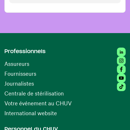
Linke
Professionnels
Insta
Assureurs
Faceb
(opens in a new window)
Fournisseurs
Youtu
Journalistes
Tikto
(opens in a new window)
Centrale de stérilisation
(opens in a new windo
Votre événement au CHUV
(opens in a new window)
International website
Personnel du CHUV