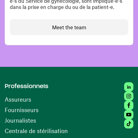
e-s du Service de gynécologie, sont impliqué-e-s
dans la prise en charge du ou de la patient-e.
Meet the team
Linke
Professionnels
Insta
Assureurs
Faceb
(opens in a new window)
Fournisseurs
Youtu
Journalistes
Tikto
(opens in a new window)
Centrale de stérilisation