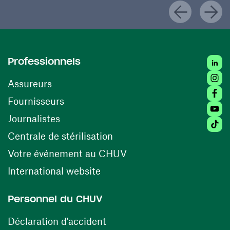
Linke
Professionnels
Insta
Assureurs
Faceb
(opens in a new window)
Fournisseurs
Youtu
Journalistes
Tikto
(opens in a new window)
Centrale de stérilisation
(opens in a new windo
Votre événement au CHUV
(opens in a new window)
International website
Personnel du CHUV
(opens in a new window)
Déclaration d'accident