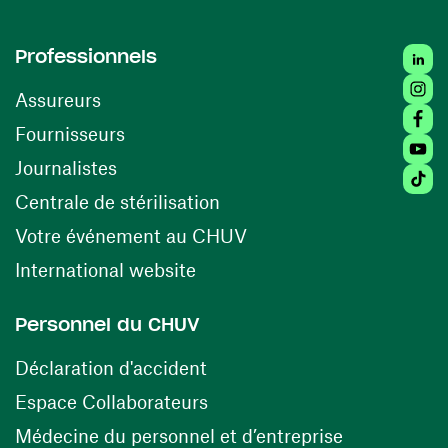
Linke
Professionnels
Insta
Assureurs
Faceb
(opens in a new window)
Fournisseurs
Youtu
Journalistes
Tikto
(opens in a new window)
Centrale de stérilisation
(opens in a new windo
Votre événement au CHUV
(opens in a new window)
International website
Personnel du CHUV
(opens in a new window)
Déclaration d'accident
(opens in a new window)
Espace Collaborateurs
(opens in a
Médecine du personnel et d’entreprise