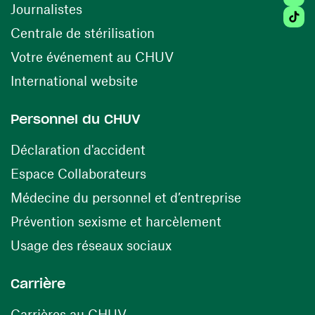
Journalistes
Tikto
(opens in a new window)
Centrale de stérilisation
(opens in a new windo
Votre événement au CHUV
(opens in a new window)
International website
Personnel du CHUV
(opens in a new window)
Déclaration d'accident
(opens in a new window)
Espace Collaborateurs
(opens in a
Médecine du personnel et d’entreprise
(opens in a ne
Prévention sexisme et harcèlement
(opens in a new window
Usage des réseaux sociaux
Carrière
(opens in a new window)
Carrières au CHUV