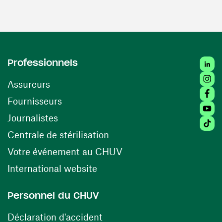
Linke
Professionnels
Insta
Assureurs
Faceb
(opens in a new window)
Fournisseurs
Youtu
Journalistes
Tikto
(opens in a new window)
Centrale de stérilisation
(opens in a new windo
Votre événement au CHUV
(opens in a new window)
International website
Personnel du CHUV
(opens in a new window)
Déclaration d'accident