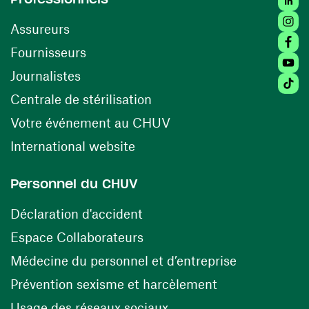
Insta
Assureurs
Faceb
(opens in a new window)
Fournisseurs
Youtu
Journalistes
Tikto
(opens in a new window)
Centrale de stérilisation
(opens in a new windo
Votre événement au CHUV
(opens in a new window)
International website
Personnel du CHUV
(opens in a new window)
Déclaration d'accident
(opens in a new window)
Espace Collaborateurs
(opens in a
Médecine du personnel et d’entreprise
(opens in a ne
Prévention sexisme et harcèlement
(opens in a new window
Usage des réseaux sociaux