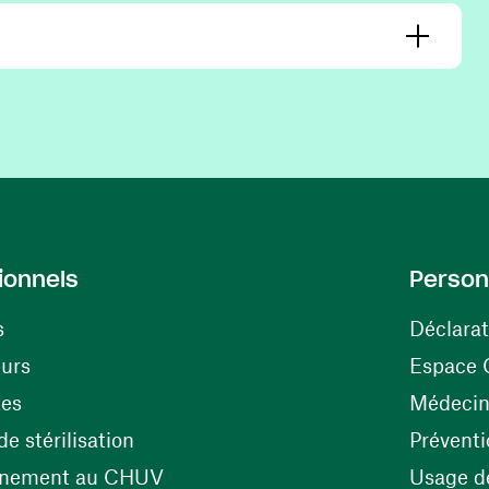
ionnels
Person
s
Déclarat
(opens in a new window)
eurs
Espace 
tes
Médecine
(opens in a new window)
e stérilisation
Préventi
(opens in a new window)
énement au CHUV
Usage de