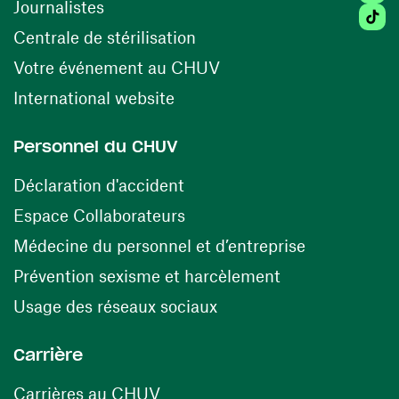
Journalistes
Tikto
(opens in a new window)
Centrale de stérilisation
(opens in a new windo
Votre événement au CHUV
(opens in a new window)
International website
Personnel du CHUV
(opens in a new window)
Déclaration d'accident
(opens in a new window)
Espace Collaborateurs
(opens in a
Médecine du personnel et d’entreprise
(opens in a ne
Prévention sexisme et harcèlement
(opens in a new window
Usage des réseaux sociaux
Carrière
(opens in a new window)
Carrières au CHUV