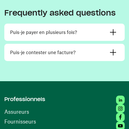
Frequently asked questions
Puis-je payer en plusieurs fois?
Puis-je contester une facture?
Linke
Professionnels
Insta
Assureurs
Faceb
(opens in a new window)
Fournisseurs
Youtu