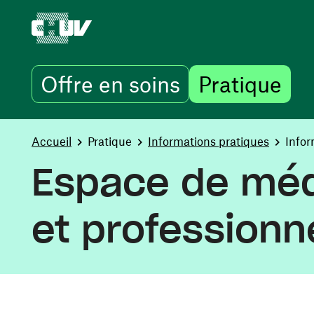
Offre en soins
Pratique
Skip to main content
You are here:
Accueil
Pratique
Informations pratiques
Infor
Espace de médi
et professionn