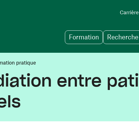
Carrière
Formation
Recherche 
mation pratique
ation entre pat
els