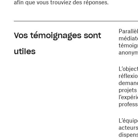
afin que vous trouviez des réponses.
Parallè
Vos témoignages sont
médiate
témoign
utiles
anonyme
L’objec
réflexi
demand
projets
l’expér
profess
L’équip
acteurs
dispen