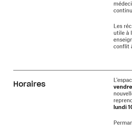
médecin
continu
Les réc
utile à 
enseign
conflit 
L'espa
Horaires
vendre
nouvell
repren
lundi 
Perman