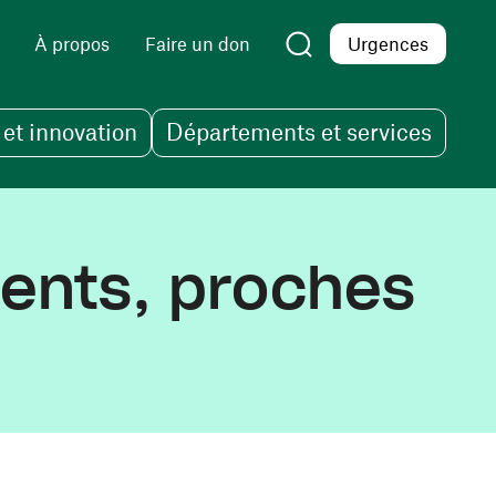
À propos
Faire un don
Urgences
et innovation
Départements et services
ients, proches