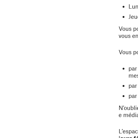
Lun
Jeu
Vous po
vous en
Vous po
par
mes
par
par
N’oubli
e média
L’espa