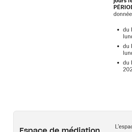
jours f
PÉRIO
donnée
du 
lun
du 
lun
du 
202
L'espa
Espace de médiation