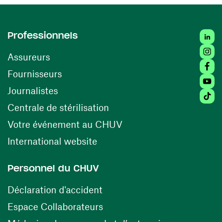
Linke
Professionnels
Insta
Assureurs
Faceb
(opens in a new window)
Fournisseurs
Youtu
Journalistes
Tikto
(opens in a new window)
Centrale de stérilisation
(opens in a new windo
Votre événement au CHUV
(opens in a new window)
International website
Personnel du CHUV
(opens in a new window)
Déclaration d'accident
(opens in a new window)
Espace Collaborateurs